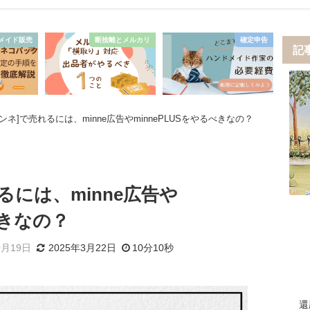
メイド販売
断捨離とメルカリ
確定申告
記
[ミンネ]で売れるには、minne広告やminnePLUSをやるべきなの？
れるには、minne広告や
べきなの？
0月19日
2025年3月22日
10分10秒
還