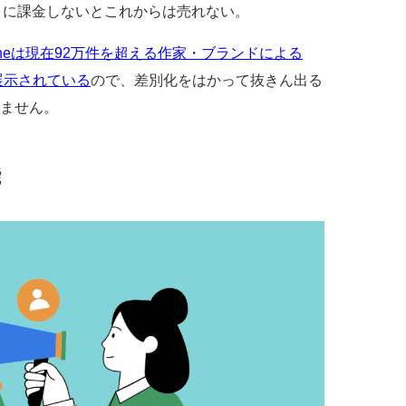
LUS」に課金しないとこれからは売れない。
nneは現在92万件を超える作家・ブランドによる
展示されている
ので、差別化をはかって抜きん出る
ません。
能