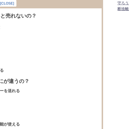
守ろう
[
CLOSE
]
断捨離
と売れないの？
る
なにが違うの？
ーを送れる
能が使える