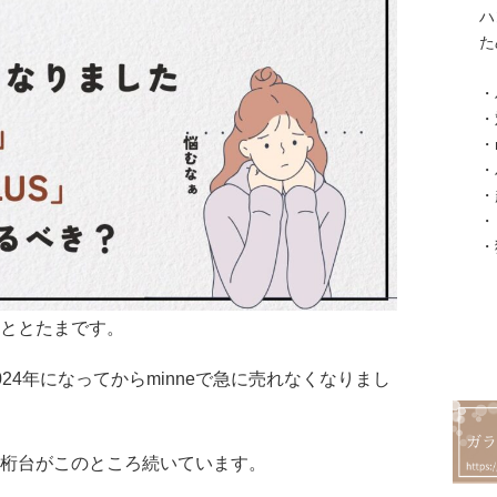
ハ
た
・
・
・
・
・
・
・
のととたまです。
24年になってからminneで急に売れなくなりまし
桁台がこのところ続いています。